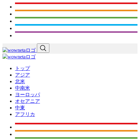
トップ
アジア
北米
中南米
ヨーロッパ
オセアニア
中東
アフリカ