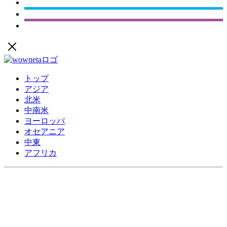
トップ
アジア
北米
中南米
ヨーロッパ
オセアニア
中東
アフリカ