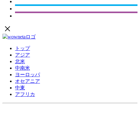
トップ
アジア
北米
中南米
ヨーロッパ
オセアニア
中東
アフリカ