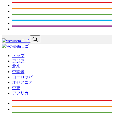
トップ
アジア
北米
中南米
ヨーロッパ
オセアニア
中東
アフリカ