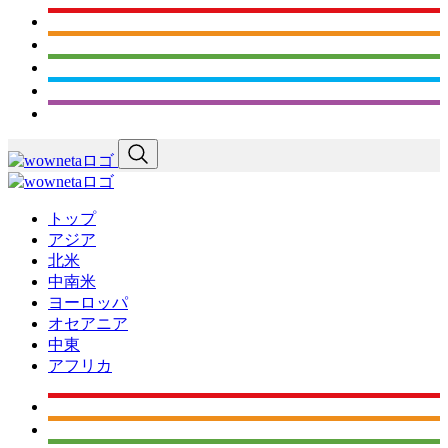
トップ
アジア
北米
中南米
ヨーロッパ
オセアニア
中東
アフリカ