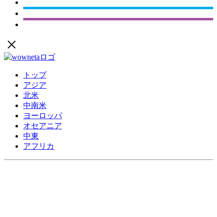
トップ
アジア
北米
中南米
ヨーロッパ
オセアニア
中東
アフリカ