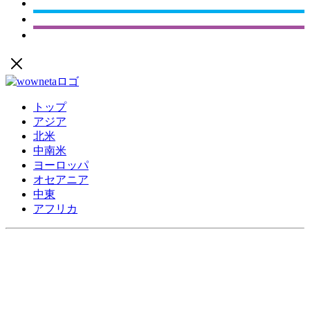
トップ
アジア
北米
中南米
ヨーロッパ
オセアニア
中東
アフリカ