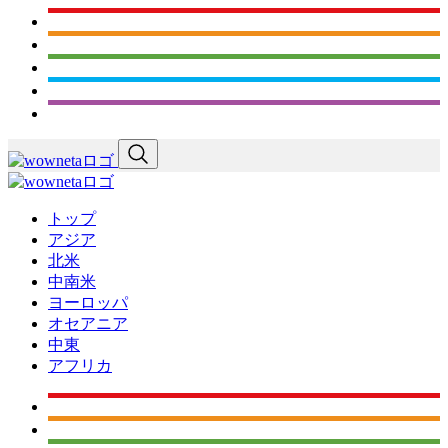
トップ
アジア
北米
中南米
ヨーロッパ
オセアニア
中東
アフリカ