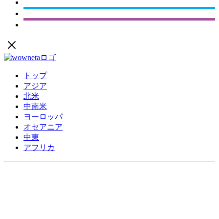
トップ
アジア
北米
中南米
ヨーロッパ
オセアニア
中東
アフリカ