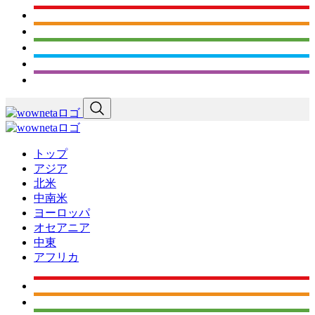
トップ
アジア
北米
中南米
ヨーロッパ
オセアニア
中東
アフリカ