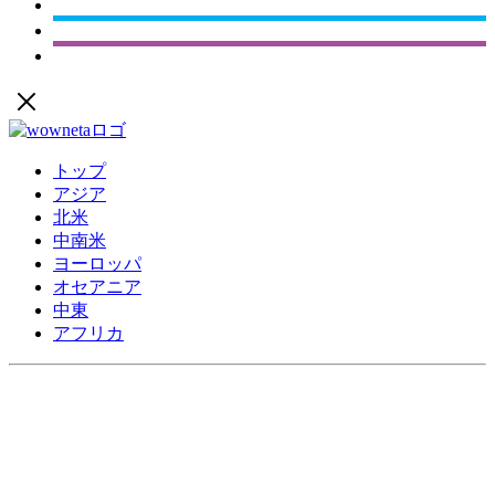
トップ
アジア
北米
中南米
ヨーロッパ
オセアニア
中東
アフリカ