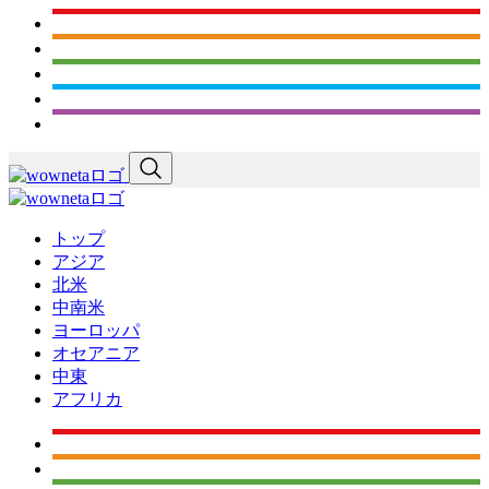
トップ
アジア
北米
中南米
ヨーロッパ
オセアニア
中東
アフリカ