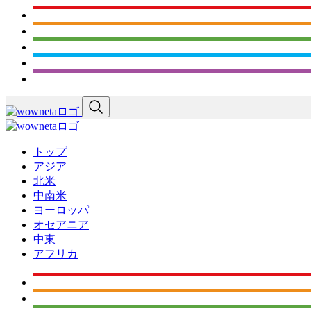
トップ
アジア
北米
中南米
ヨーロッパ
オセアニア
中東
アフリカ