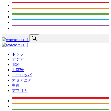
トップ
アジア
北米
中南米
ヨーロッパ
オセアニア
中東
アフリカ