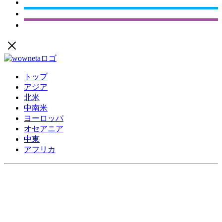
トップ
アジア
北米
中南米
ヨーロッパ
オセアニア
中東
アフリカ