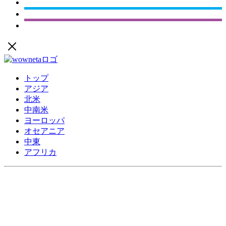
トップ
アジア
北米
中南米
ヨーロッパ
オセアニア
中東
アフリカ