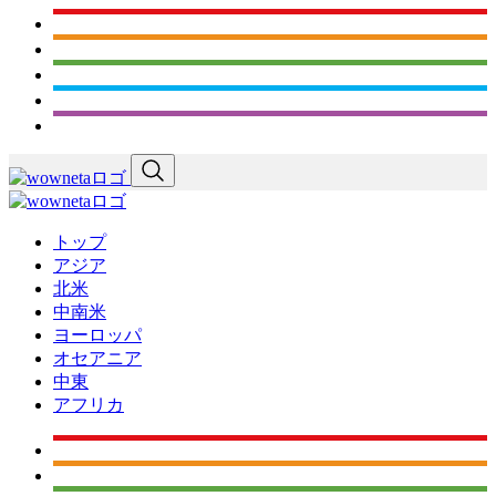
トップ
アジア
北米
中南米
ヨーロッパ
オセアニア
中東
アフリカ