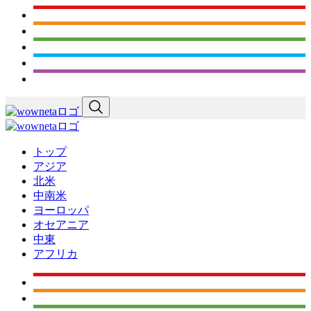
トップ
アジア
北米
中南米
ヨーロッパ
オセアニア
中東
アフリカ