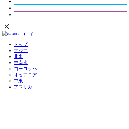
トップ
アジア
北米
中南米
ヨーロッパ
オセアニア
中東
アフリカ