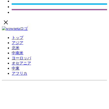
トップ
アジア
北米
中南米
ヨーロッパ
オセアニア
中東
アフリカ