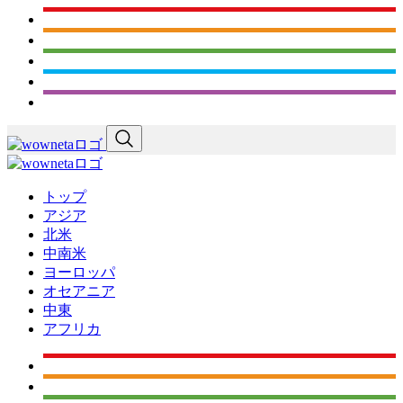
トップ
アジア
北米
中南米
ヨーロッパ
オセアニア
中東
アフリカ