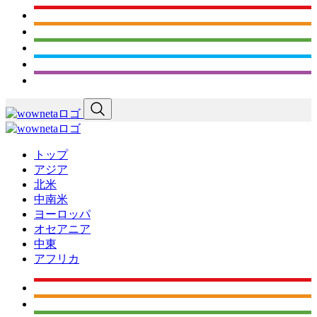
トップ
アジア
北米
中南米
ヨーロッパ
オセアニア
中東
アフリカ