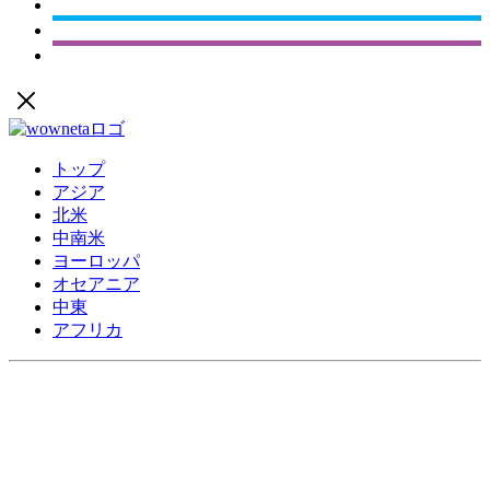
トップ
アジア
北米
中南米
ヨーロッパ
オセアニア
中東
アフリカ