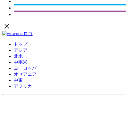
トップ
アジア
北米
中南米
ヨーロッパ
オセアニア
中東
アフリカ