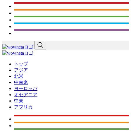
トップ
アジア
北米
中南米
ヨーロッパ
オセアニア
中東
アフリカ