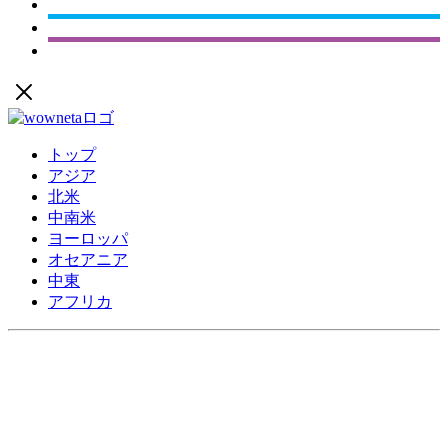
トップ
アジア
北米
中南米
ヨーロッパ
オセアニア
中東
アフリカ