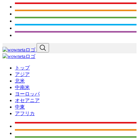
トップ
アジア
北米
中南米
ヨーロッパ
オセアニア
中東
アフリカ