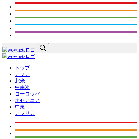
トップ
アジア
北米
中南米
ヨーロッパ
オセアニア
中東
アフリカ