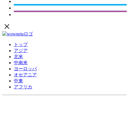
トップ
アジア
北米
中南米
ヨーロッパ
オセアニア
中東
アフリカ