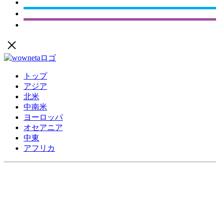
トップ
アジア
北米
中南米
ヨーロッパ
オセアニア
中東
アフリカ