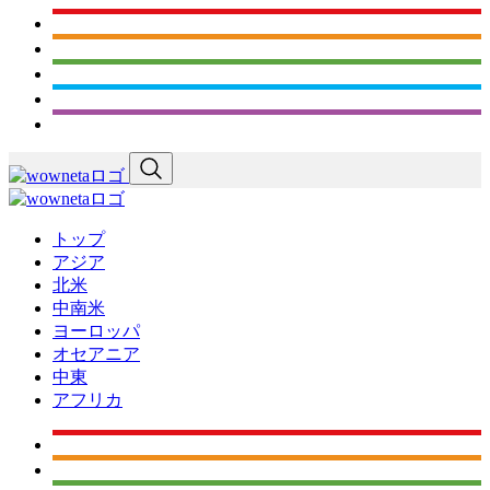
トップ
アジア
北米
中南米
ヨーロッパ
オセアニア
中東
アフリカ