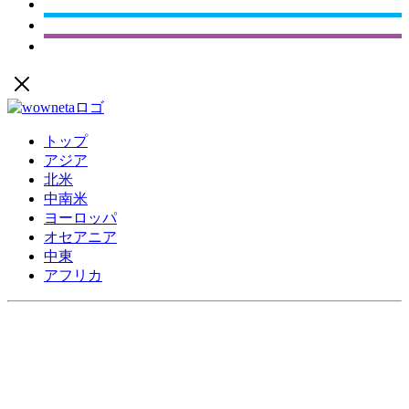
トップ
アジア
北米
中南米
ヨーロッパ
オセアニア
中東
アフリカ