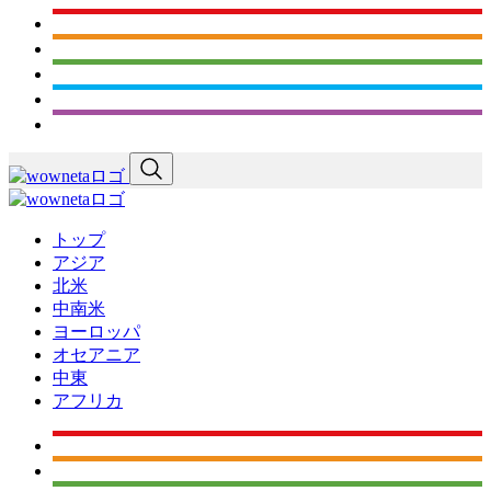
トップ
アジア
北米
中南米
ヨーロッパ
オセアニア
中東
アフリカ