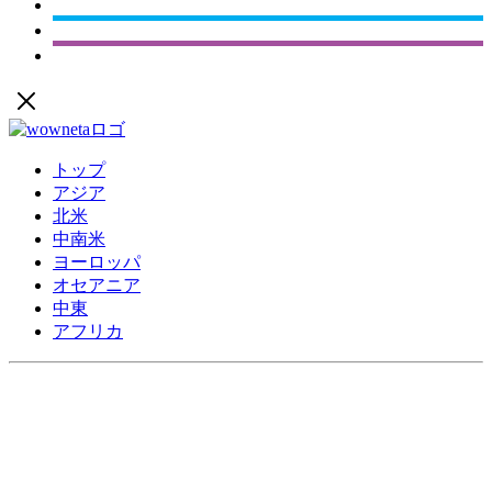
トップ
アジア
北米
中南米
ヨーロッパ
オセアニア
中東
アフリカ