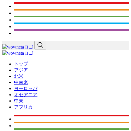
トップ
アジア
北米
中南米
ヨーロッパ
オセアニア
中東
アフリカ