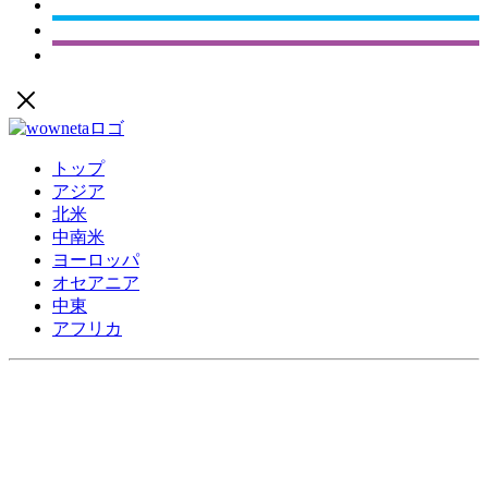
トップ
アジア
北米
中南米
ヨーロッパ
オセアニア
中東
アフリカ