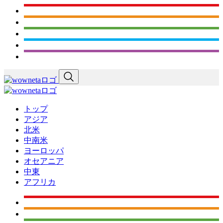
トップ
アジア
北米
中南米
ヨーロッパ
オセアニア
中東
アフリカ