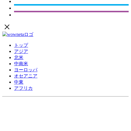
トップ
アジア
北米
中南米
ヨーロッパ
オセアニア
中東
アフリカ