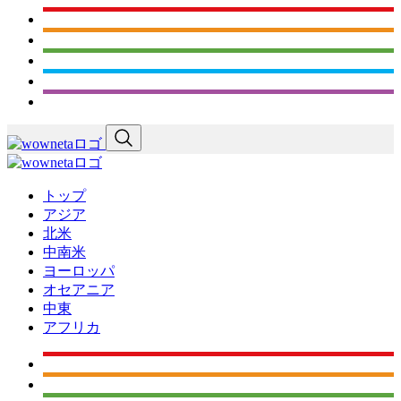
トップ
アジア
北米
中南米
ヨーロッパ
オセアニア
中東
アフリカ