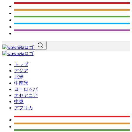
トップ
アジア
北米
中南米
ヨーロッパ
オセアニア
中東
アフリカ