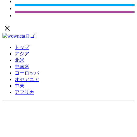
トップ
アジア
北米
中南米
ヨーロッパ
オセアニア
中東
アフリカ