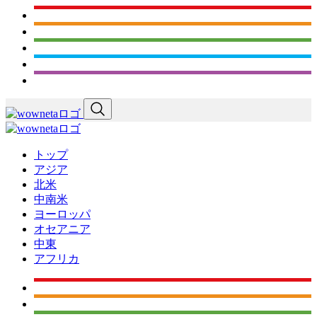
トップ
アジア
北米
中南米
ヨーロッパ
オセアニア
中東
アフリカ