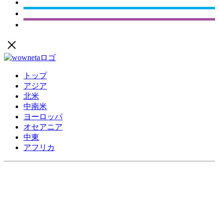
トップ
アジア
北米
中南米
ヨーロッパ
オセアニア
中東
アフリカ