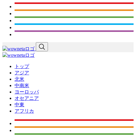
トップ
アジア
北米
中南米
ヨーロッパ
オセアニア
中東
アフリカ