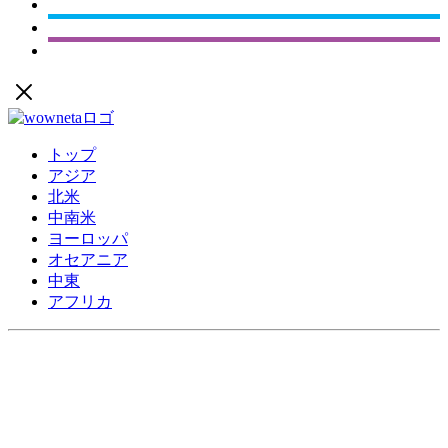
トップ
アジア
北米
中南米
ヨーロッパ
オセアニア
中東
アフリカ