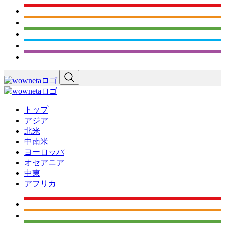
トップ
アジア
北米
中南米
ヨーロッパ
オセアニア
中東
アフリカ