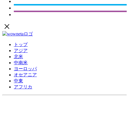
トップ
アジア
北米
中南米
ヨーロッパ
オセアニア
中東
アフリカ