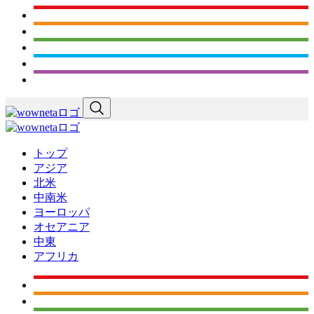
トップ
アジア
北米
中南米
ヨーロッパ
オセアニア
中東
アフリカ