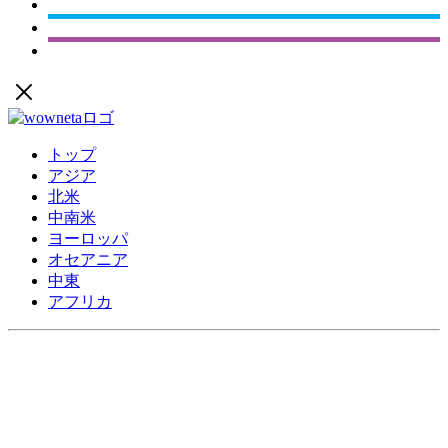
トップ
アジア
北米
中南米
ヨーロッパ
オセアニア
中東
アフリカ