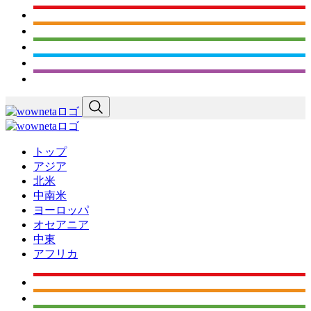
トップ
アジア
北米
中南米
ヨーロッパ
オセアニア
中東
アフリカ