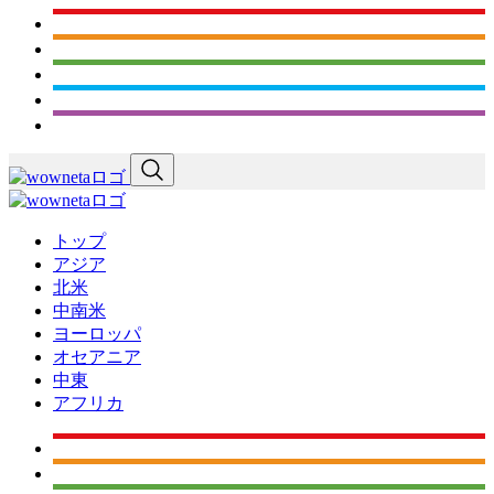
トップ
アジア
北米
中南米
ヨーロッパ
オセアニア
中東
アフリカ