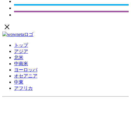
トップ
アジア
北米
中南米
ヨーロッパ
オセアニア
中東
アフリカ