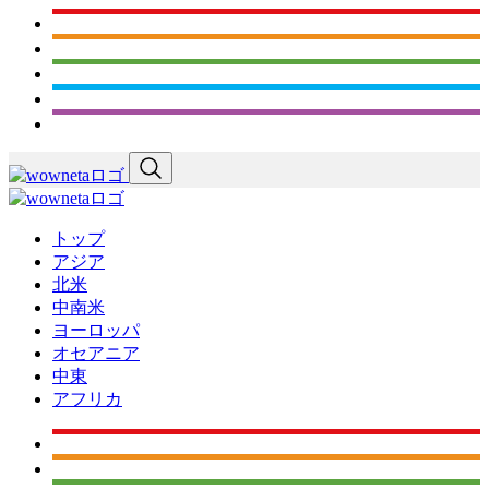
トップ
アジア
北米
中南米
ヨーロッパ
オセアニア
中東
アフリカ