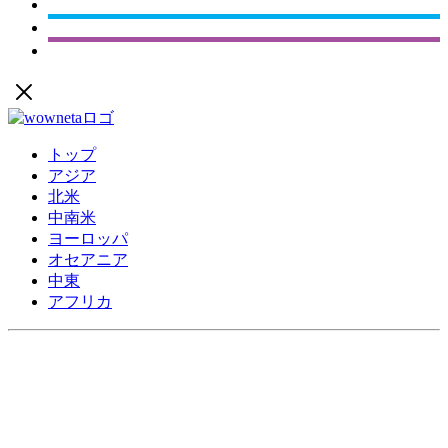
トップ
アジア
北米
中南米
ヨーロッパ
オセアニア
中東
アフリカ