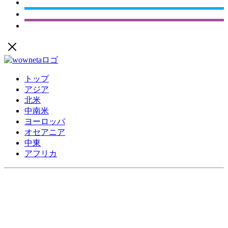
トップ
アジア
北米
中南米
ヨーロッパ
オセアニア
中東
アフリカ