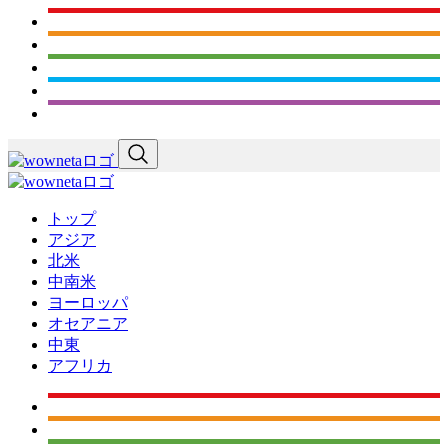
トップ
アジア
北米
中南米
ヨーロッパ
オセアニア
中東
アフリカ