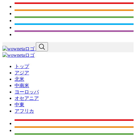
トップ
アジア
北米
中南米
ヨーロッパ
オセアニア
中東
アフリカ