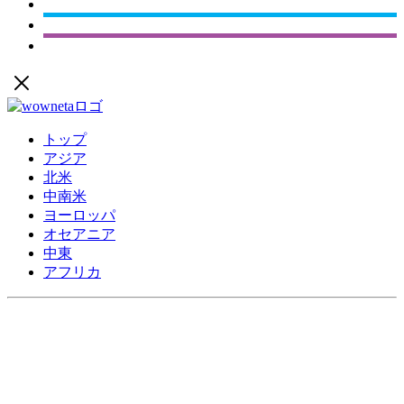
トップ
アジア
北米
中南米
ヨーロッパ
オセアニア
中東
アフリカ