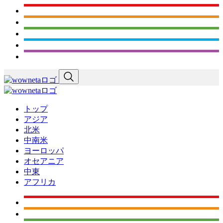
トップ
アジア
北米
中南米
ヨーロッパ
オセアニア
中東
アフリカ