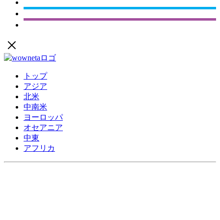
トップ
アジア
北米
中南米
ヨーロッパ
オセアニア
中東
アフリカ