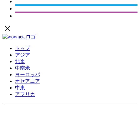
トップ
アジア
北米
中南米
ヨーロッパ
オセアニア
中東
アフリカ