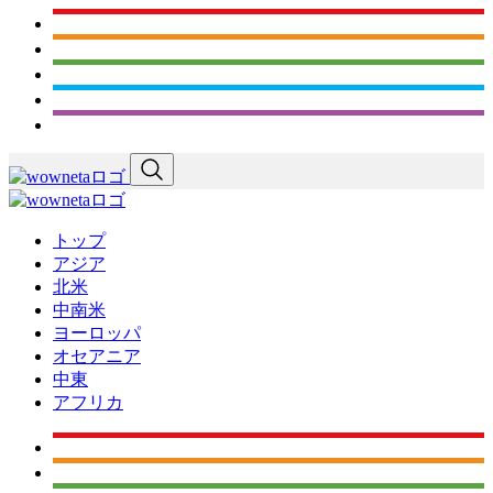
トップ
アジア
北米
中南米
ヨーロッパ
オセアニア
中東
アフリカ