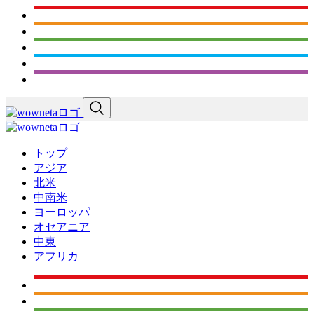
トップ
アジア
北米
中南米
ヨーロッパ
オセアニア
中東
アフリカ