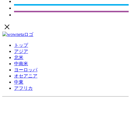
トップ
アジア
北米
中南米
ヨーロッパ
オセアニア
中東
アフリカ