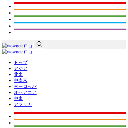
トップ
アジア
北米
中南米
ヨーロッパ
オセアニア
中東
アフリカ