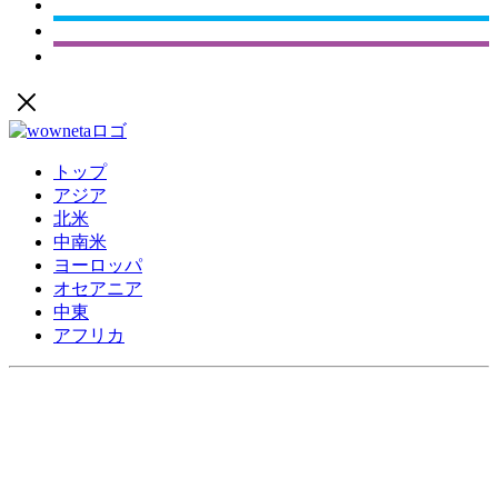
トップ
アジア
北米
中南米
ヨーロッパ
オセアニア
中東
アフリカ