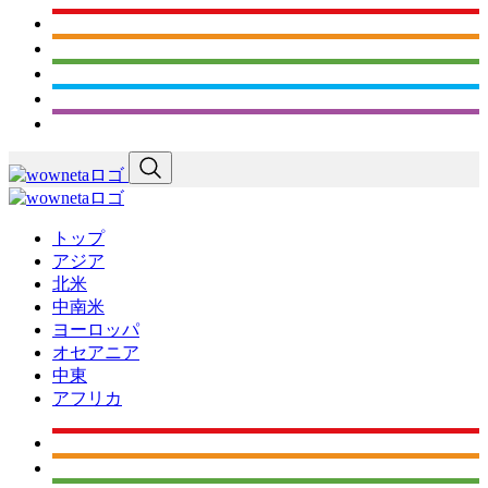
トップ
アジア
北米
中南米
ヨーロッパ
オセアニア
中東
アフリカ