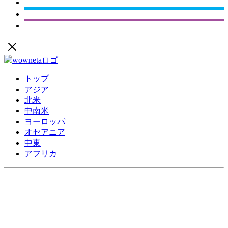
トップ
アジア
北米
中南米
ヨーロッパ
オセアニア
中東
アフリカ