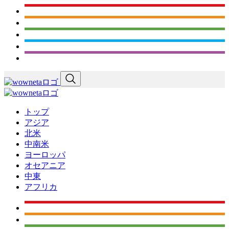
トップ
アジア
北米
中南米
ヨーロッパ
オセアニア
中東
アフリカ