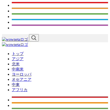
トップ
アジア
北米
中南米
ヨーロッパ
オセアニア
中東
アフリカ