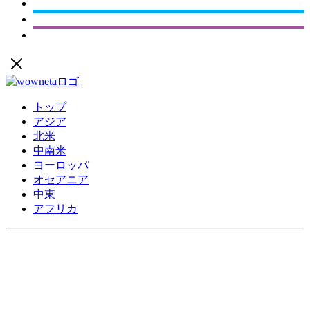
トップ
アジア
北米
中南米
ヨーロッパ
オセアニア
中東
アフリカ