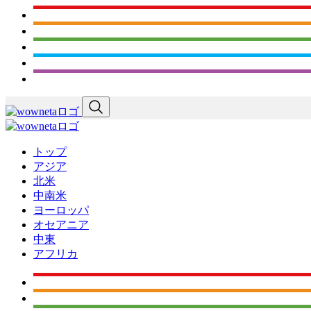
トップ
アジア
北米
中南米
ヨーロッパ
オセアニア
中東
アフリカ