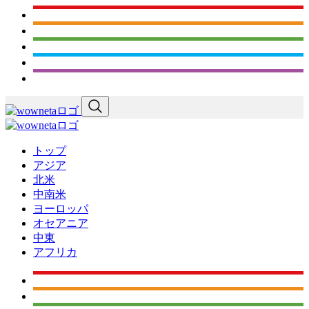
トップ
アジア
北米
中南米
ヨーロッパ
オセアニア
中東
アフリカ