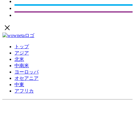
トップ
アジア
北米
中南米
ヨーロッパ
オセアニア
中東
アフリカ