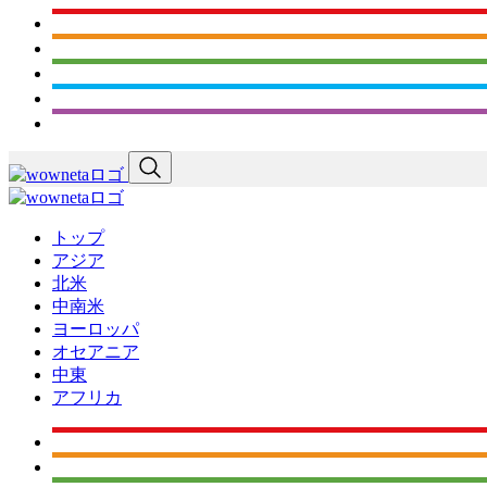
トップ
アジア
北米
中南米
ヨーロッパ
オセアニア
中東
アフリカ