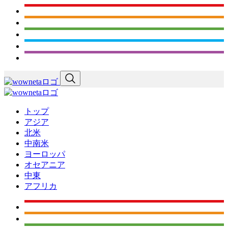
トップ
アジア
北米
中南米
ヨーロッパ
オセアニア
中東
アフリカ