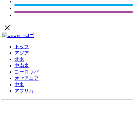
トップ
アジア
北米
中南米
ヨーロッパ
オセアニア
中東
アフリカ