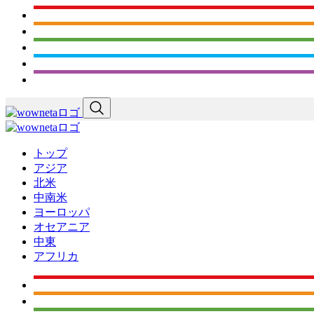
トップ
アジア
北米
中南米
ヨーロッパ
オセアニア
中東
アフリカ