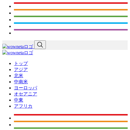
トップ
アジア
北米
中南米
ヨーロッパ
オセアニア
中東
アフリカ