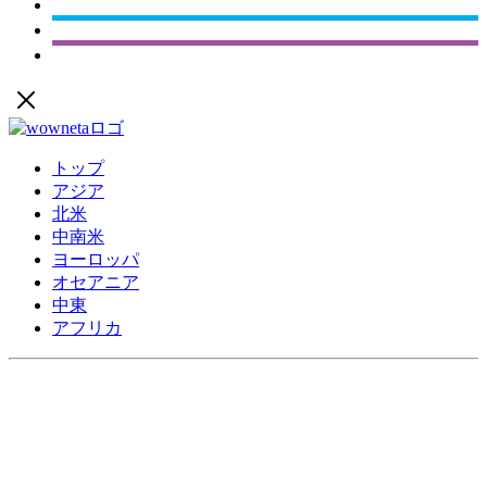
トップ
アジア
北米
中南米
ヨーロッパ
オセアニア
中東
アフリカ