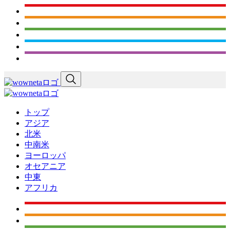
トップ
アジア
北米
中南米
ヨーロッパ
オセアニア
中東
アフリカ