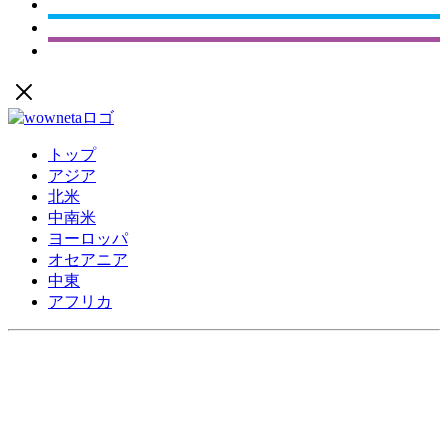
トップ
アジア
北米
中南米
ヨーロッパ
オセアニア
中東
アフリカ