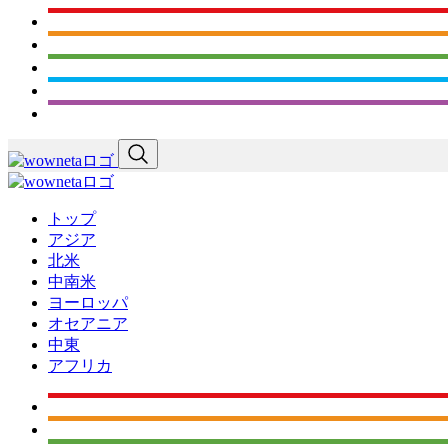
トップ
アジア
北米
中南米
ヨーロッパ
オセアニア
中東
アフリカ