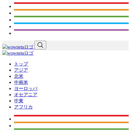
トップ
アジア
北米
中南米
ヨーロッパ
オセアニア
中東
アフリカ