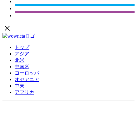
トップ
アジア
北米
中南米
ヨーロッパ
オセアニア
中東
アフリカ