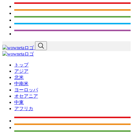
トップ
アジア
北米
中南米
ヨーロッパ
オセアニア
中東
アフリカ