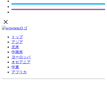
トップ
アジア
北米
中南米
ヨーロッパ
オセアニア
中東
アフリカ