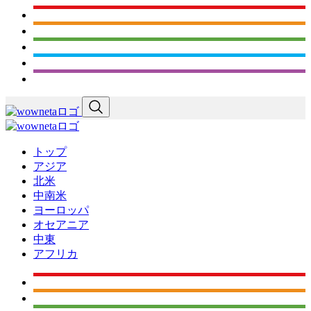
トップ
アジア
北米
中南米
ヨーロッパ
オセアニア
中東
アフリカ