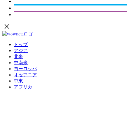
トップ
アジア
北米
中南米
ヨーロッパ
オセアニア
中東
アフリカ