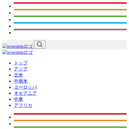
トップ
アジア
北米
中南米
ヨーロッパ
オセアニア
中東
アフリカ