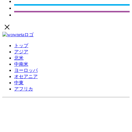
トップ
アジア
北米
中南米
ヨーロッパ
オセアニア
中東
アフリカ