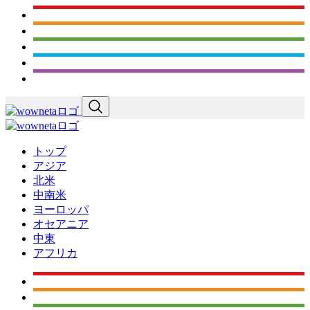
トップ
アジア
北米
中南米
ヨーロッパ
オセアニア
中東
アフリカ